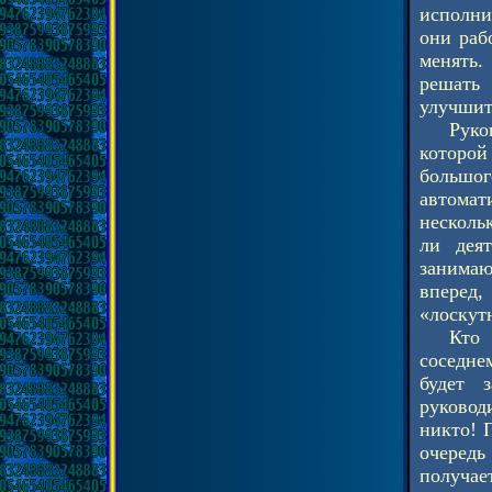
исполни
они раб
менять.
решать 
улучшит
Руко
которой
большог
автомат
несколь
ли деят
занима
вперед,
«лоскут
Кто 
соседнем
будет 
руковод
никто! 
очередь
получае