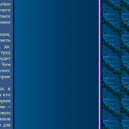
ычно
ичего
олжен
ожно
ация,
меть
 да,
 труд
Будет
 Чем
знес
торые
ых в
и кто
орым
уме –
ервую
ников
в для