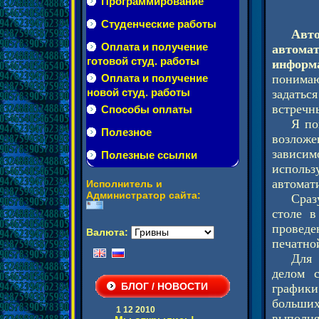
Программирование
Студенческие работы
Авт
Оплата и получение
автома
готовой студ. работы
информ
Оплата и получение
понимаю
новой студ. работы
задатьс
встречн
Способы оплаты
Я по
Полезное
возложе
зависи
Полезные ссылки
использ
автомат
Исполнитель и
Администратор сайта:
Сраз
столе в
проведе
Валюта:
печатно
Для 
делом с
БЛОГ / НОВОСТИ
графики
больши
1 12 2010
выполн