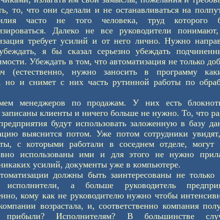
ть, то, что они сделали и не останавливаться на полпу
илия часто не того человека, труд которого б
изироваться. Далеко не все руководители понимают,
изация требует усилий и от него лично. Нужно напра
убеждать, я бы сказал серьезно убеждать подчиненн
имости. Убеждать в том, что автоматизация не только до
ач (естественно, нужно заносить в программу каки
, но и снимет с них часть рутинной работы по обраб
мем менеджеров по продажам. У них есть блокнот
 записаны клиенты и ничего больше не нужно. То, что р
предприятия будут использовать заложенную в базу д
цию выяснится потом. Уже потом сотрудники увидят,
ты, с которыми работали в соседнем отделе, могут 
ивно использованы ими и для этого не нужно прила
никаких усилий, документы уже в компьютере.
томатизации должны быть заинтересованы не только 
о исполнители, а больше руководитель предприя
енно, кому как не руководителю нужно чтобы интенсив
компании возрастала, и, соответственно компания пол
 прибыли? Исполнителям? В большинстве случ