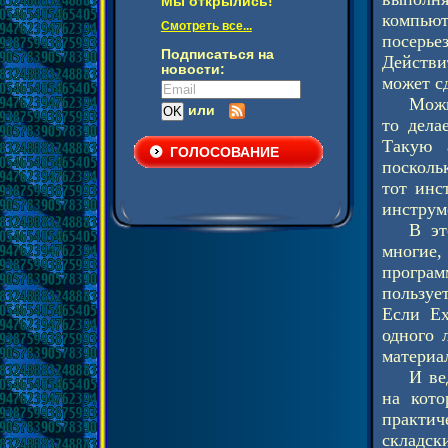
Мы открылись!
компьют
Смотреть все...
посерье
Подписаться на
Действи
новости:
может с
Можн
или
то дела
Такую 
ГОЛОСОВАНИЕ
посколь
тот инс
инструм
В эт
многие,
програм
пользуе
Если Ex
одного 
материал
И ве
на кото
практич
складск