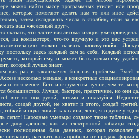
ере можно найти массу программных утилит или прог
знее, которые помогают делать нам то или иное дейс
тельно, зачем складывать числа в столбик, если за ва
делать ваш «железный друг».
о сказать, что частичная автоматизация уже проведена.
ется, на компьютере, что-то вручную и это вас устраи
автоматизацию можно назвать
«лоскутной»
. Лоскут
ку постольку здесь каждый сам за себя. Каждый испол
трумент, который ему, и может быть только ему удобе
ент, который лучше знает.
ом как раз и заключается большая проблема. Excel з
 Access несколько меньше, а конкретные специализиров
мы и того менее. Есть инструменты лучше, чем те, кот
тся большинство. Лучше, быстрее, практичнее, но они да
cel вот он под рукой, возьми и пользуйся. Недостат
листа, создай другой, не хватит и этого, создай третий
, гибкий и податливый как глина, лепи, что душе угодно
дь лепят! Народные умельцы создают такие таблицы, с
рые диву даешься, как из электронной таблицы созда
ески полноценная база данных, которая позволяет в
ие операции, рассчитывать прибыли от продаж, формир