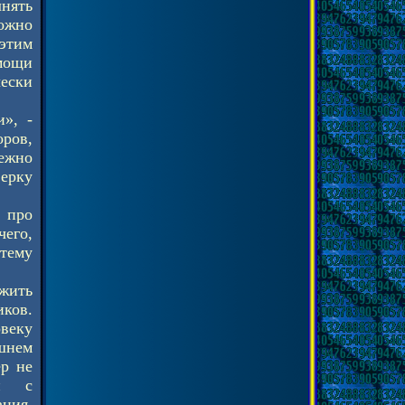
нять
Можно
 этим
мощи
ески
», -
оров,
ежно
верку
 про
чего,
 тему
жить
иков.
овеку
ашнем
ер не
ии с
ания,