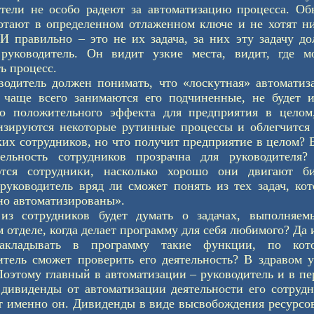
тели не особо радеют за автоматизацию процесса. Об
отают в определенном отлаженном ключе и не хотят н
 И правильно – это не их задача, за них эту задачу д
руководитель. Он видит узкие места, видит, где м
ь процесс.
водитель должен понимать, что «лоскутная» автоматиз
 чаще всего занимаются его подчиненные, не будет и
о положительного эффекта для предприятия в целом,
изируются некоторые рутинные процессы и облегчится
ких сотрудников, но что получит предприятие в целом? 
ельность сотрудников прозрачна для руководителя?
ются сотрудники, насколько хорошо они двигают би
 руководитель вряд ли сможет понять из тех задач, ко
но автоматизированы».
из сотрудников будет думать о задачах, выполняем
 отделе, когда делает программу для себя любимого? Да 
закладывать в программу такие функции, по кот
итель сможет проверить его деятельность? В здравом 
Поэтому главный в автоматизации – руководитель и в п
 дивиденды от автоматизации деятельности его сотруд
т именно он. Дивиденды в виде высвобождения ресурсо