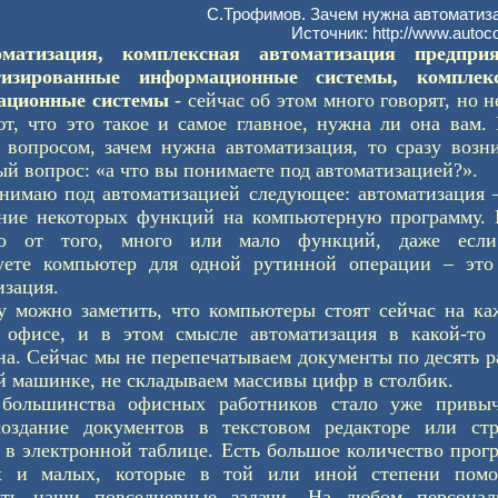
С.Трофимов. Зачем нужна автоматиз
Источник: http://www.autoc
оматизация, комплексная автоматизация предприя
тизированные информационные системы, комплек
ационные системы
- сейчас об этом много говорят, но н
т, что это такое и самое главное, нужна ли она вам.
я вопросом, зачем нужна автоматизация, то сразу возн
ый вопрос: «а что вы понимаете под автоматизацией?».
нимаю под автоматизацией следующее: автоматизация 
ние некоторых функций на компьютерную программу. 
мо от того, много или мало функций, даже есл
уете компьютер для одной рутинной операции – это
изация.
у можно заметить, что компьютеры стоят сейчас на к
 офисе, и в этом смысле автоматизация в какой-то 
на. Сейчас мы не перепечатываем документы по десять р
й машинке, не складываем массивы цифр в столбик.
большинства офисных работников стало уже привы
оздание документов в текстовом редакторе или стр
 в электронной таблице. Есть большое количество прог
х и малых, которые в той или иной степени помо
ять наши повседневные задачи. На любом персонал