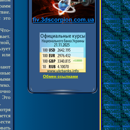
рамм
твие.
с это
 Что-
вает.
ной,
ьзует
н или
нают
анные
Обмен ссылками
орыми
леко.
очно
. Это
.
мотря
ется
ести
овать