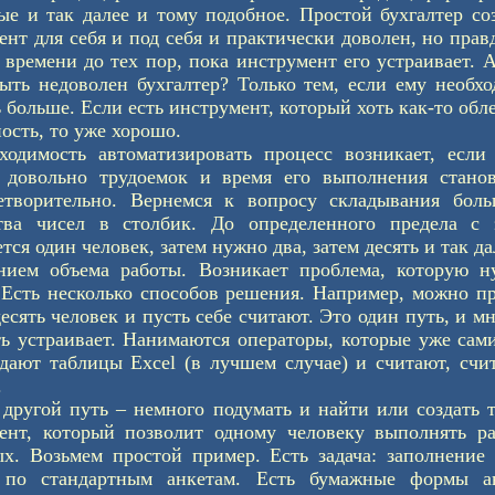
ые и так далее и тому подобное. Простой бухгалтер со
ент для себя и под себя и практически доволен, но прав
 времени до тех пор, пока инструмент его устраивает. 
ыть недоволен бухгалтер? Только тем, если ему необх
 больше. Если есть инструмент, который хоть как-то обл
ость, то уже хорошо.
ходимость автоматизировать процесс возникает, если
 довольно трудоемок и время его выполнения станов
етворительно. Вернемся к вопросу складывания боль
тва чисел в столбик. До определенного предела с 
тся один человек, затем нужно два, затем десять и так да
нием объема работы. Возникает проблема, которую н
 Есть несколько способов решения. Например, можно п
есять человек и пусть себе считают. Это один путь, и м
ть устраивает. Нанимаются операторы, которые уже сам
здают таблицы Excel (в лучшем случае) и считают, счи
.
 другой путь – немного подумать и найти или создать 
ент, который позволит одному человеку выполнять ра
ых. Возьмем простой пример. Есть задача: заполнение
 по стандартным анкетам. Есть бумажные формы ан