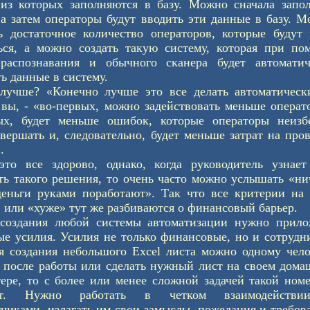
из которых заполняются в базу. Можно сначала запол
 а затем операторы будут вводить эти данные в базу. 
ь достаточное количество операторов, которые будут
ься, а можно создать такую систему, которая при по
распознавания и обычного сканера будет автоматич
ь данные в систему.
лучше? «Конечно лучше это все делать автоматически
 вы, - «во-первых, можно задействовать меньше операт
ых, будет меньше ошибок, которые операторы неизб
овершать и, следовательно, будет меньше затрат на про
.
это все здорово, однако, когда руководитель узнает
ть такого решения, то очень часто можно услышать «ни
деньги руками поработают». Так что все критерии на
 или «хуже» тут же разбиваются о финансовый барьер.
создания любой системы автоматизации нужно прило
ые усилия. Усилия не только финансовые, но и сотрудн
я создания небольшого Excel листа можно одному чел
я после работы или сделать нужный лист на своем дом
ере, то с более или менее сложной задачей такой ном
ит. Нужно работать в четком взаимодейств
тчиками, излагать им свои замыслы, пожелания и требов