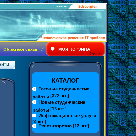
Обратная связь
МОЯ КОРЗИНА
(пусто)
КАТАЛОГ
Готовые студенческие
[322 шт.]
работы
Новые студенческие
[13 шт.]
работы
Информационные услуги
[4 шт.]
Репетиторство
[12 шт.]