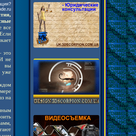
ация?
ode.ru
тия,
сные
е все
 Если
икает
– это
И не
и вы
 уже
аждом
мере
аз на
чным
оить
рамм,
гают
ьном