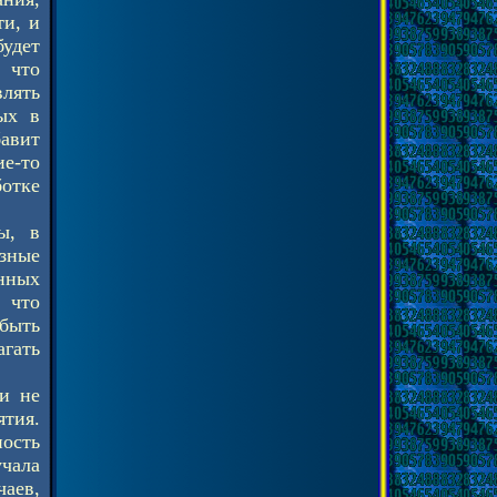
ти, и
удет
 что
влять
ых в
бавит
е-то
отке
ы, в
азные
анных
 что
быть
гать
и не
тия.
ность
учала
аев,