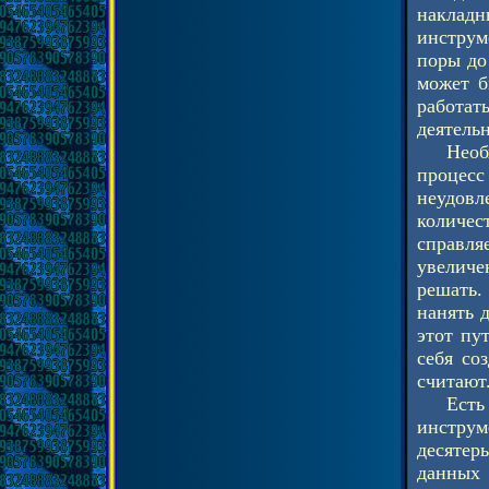
накладн
инструм
поры до
может б
работать
деятельн
Необ
процесс
неудовл
количес
справляе
увеличе
решать.
нанять д
этот пу
себя со
считают
Есть
инструм
десятер
данных