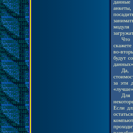
данные 
анкеты,
посадит
занимат
модуля 
загружат
Что 
скажете
во-втор
будут с
данных»
Да, 
стоимос
за эти 
«лучше»
Для 
некотор
Если дл
остатьс
компьют
проход
разрабо