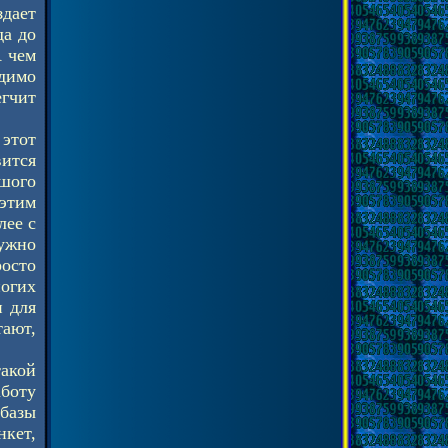
здает
да до
А чем
одимо
егчит
 этот
ится
шого
этим
лее с
ужно
росто
ногих
и для
тают,
такой
боту
 базы
кет,