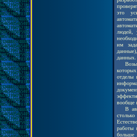
проверя
это ус
автомат
автомат
людей, 
необход
им зад
данные)
данных.
Возь
которых
отделы 
информа
докумен
эффект
вообще 
В ав
стольк
Естеств
работы 
больше